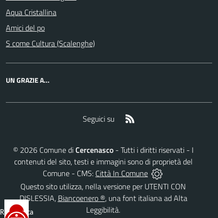
Aqua Cristallina
Amici del po
S come Cultura (Scalenghe)
UN GRAZIE A...
RSS
Seguici su
©
2026
Comune di
Cercenasco
- Tutti i diritti riservati - I
contenuti del sito, testi e immagini sono di proprietà del
Comune - CMS:
Città In Comune
Questo sito utilizza, nella versione per UTENTI CON
DISLESSIA,
Biancoenero ®
, una font italiana ad Alta
Leggibilità.
Reimposta