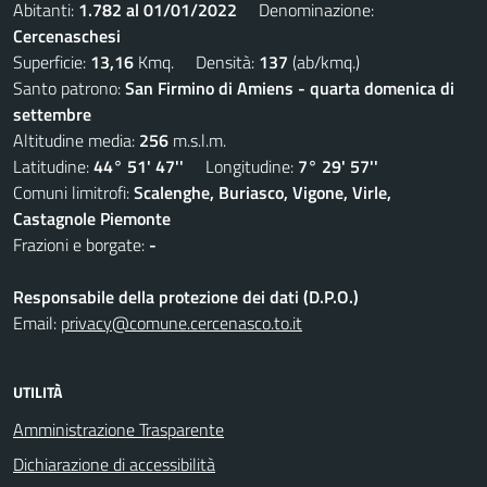
Abitanti:
1.782 al 01/01/2022
Denominazione:
Cercenaschesi
Superficie:
13,16
Kmq. Densità:
137
(ab/kmq.)
Santo patrono:
San Firmino di Amiens - quarta domenica di
settembre
Altitudine media:
256
m.s.l.m.
Latitudine:
44° 51' 47''
Longitudine:
7° 29' 57''
Comuni limitrofi:
Scalenghe, Buriasco, Vigone, Virle,
Castagnole Piemonte
Frazioni e borgate:
-
Responsabile della protezione dei dati (D.P.O.)
Email:
privacy@comune.cercenasco.to.it
UTILITÀ
Amministrazione Trasparente
Dichiarazione di accessibilità