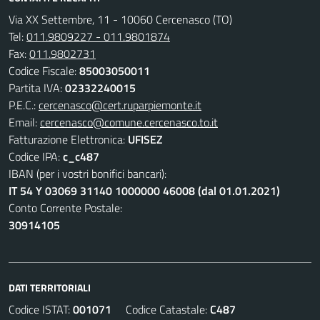
Via XX Settembre, 11 - 10060 Cercenasco (TO)
Tel:
011.9809227 - 011.9801874
Fax:
011.9802731
Codice Fiscale:
85003050011
Partita IVA:
02332240015
P.E.C.:
cercenasco@cert.ruparpiemonte.it
Email:
cercenasco@comune.cercenasco.to.it
Fatturazione Elettronica:
UFISEZ
Codice IPA:
c_c487
IBAN (per i vostri bonifici bancari):
IT 54 Y 03069 31140 1000000 46008 (dal 01.01.2021)
Conto Corrente Postale:
30914105
DATI TERRITORIALI
Codice ISTAT:
001071
Codice Catastale:
C487