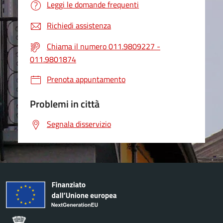
Leggi le domande frequenti
Richiedi assistenza
Chiama il numero 011.9809227 -
011.9801874
Prenota appuntamento
Problemi in città
Segnala disservizio