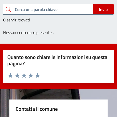
Cerca una parola chiave
Invio
0
servizi trovati
Nessun contenuto presente...
Quanto sono chiare le informazioni su questa
pagina?
Valuta da 1 a 5 stelle la pagina
Valuta 1 stelle su 5
Valuta 2 stelle su 5
Valuta 3 stelle su 5
Valuta 4 stelle su 5
Valuta 5 stelle su 5
Contatta il comune