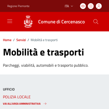
ITA
Regione Piemonte
Lingua attiva:
Comune di Cercenasco
Home
/
Servizi
/
Mobilità e trasporti
Mobilità e trasporti
Parcheggi, viabilità, automobili e trasporto pubblico.
UFFICIO
POLIZIA LOCALE
VAI ALL’AREA AMMINISTRATIVA