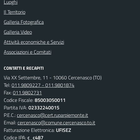
Luoghi
Il Territorio
Galleria Fotografica
Galleria Video
Attività economiche e Servizi
Associazioni e Comitati
CONTATTI E RECAPITI
Via XX Settembre, 11 - 10060 Cercenasco (TO)
Tel:
011.9809227 - 011.9801874
Fax:
011.9802731
Codice Fiscale:
85003050011
Partita IVA:
02332240015
P.E.C.:
cercenasco@cert.ruparpiemonte.it
Email:
cercenasco@comune.cercenasco.to.it
Fatturazione Elettronica:
UFISEZ
Codice IPA:
c_c487