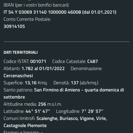
IBAN (per i vostri bonifici bancari):
IT 54 Y 03069 31140 1000000 46008 (dal 01.01.2021)
Conto Corrente Postale:
30914105
DATI TERRITORIALI
Codice ISTAT:
001071
Codice Catastale:
C487
Abitanti:
1.782 al 01/01/2022
Denominazione:
Cercenaschesi
Superficie:
13,16
Kmq. Densità:
137
(ab/kmq.)
Santo patrono:
San Firmino di Amiens - quarta domenica di
settembre
Altitudine media:
256
m.s.l.m.
Latitudine:
44° 51' 47''
Longitudine:
7° 29' 57''
Comuni limitrofi:
Scalenghe, Buriasco, Vigone, Virle,
Castagnole Piemonte
Frazioni e borgate:
-