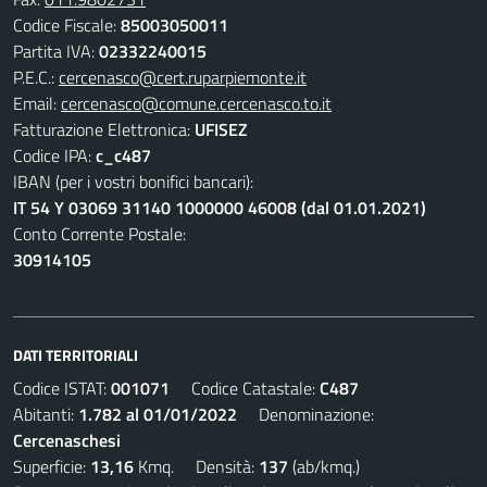
Codice Fiscale:
85003050011
Partita IVA:
02332240015
P.E.C.:
cercenasco@cert.ruparpiemonte.it
Email:
cercenasco@comune.cercenasco.to.it
Fatturazione Elettronica:
UFISEZ
Codice IPA:
c_c487
IBAN (per i vostri bonifici bancari):
IT 54 Y 03069 31140 1000000 46008 (dal 01.01.2021)
Conto Corrente Postale:
30914105
DATI TERRITORIALI
Codice ISTAT:
001071
Codice Catastale:
C487
Abitanti:
1.782 al 01/01/2022
Denominazione:
Cercenaschesi
Superficie:
13,16
Kmq. Densità:
137
(ab/kmq.)