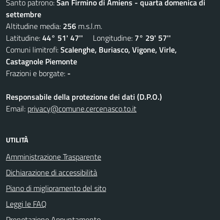
Santo patrono:
San Firmino di Amiens - quarta domenica di
settembre
Altitudine media:
256
m.s.l.m.
Latitudine:
44° 51' 47''
Longitudine:
7° 29' 57''
Comuni limitrofi:
Scalenghe, Buriasco, Vigone, Virle,
Castagnole Piemonte
Frazioni e borgate:
-
Responsabile della protezione dei dati (D.P.O.)
Email:
privacy@comune.cercenasco.to.it
UTILITÀ
Amministrazione Trasparente
Dichiarazione di accessibilità
Piano di miglioramento del sito
Leggi le FAQ
Prenotazione Appuntamento