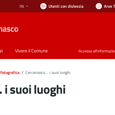
Utenti con dislessia
Aree 
ITA
Lingua attiva:
nasco
zi
Vivere il Comune
Accesso all'informazi
 fotografica
/
Cercenasco ... i suoi luoghi
 i suoi luoghi
ocumento