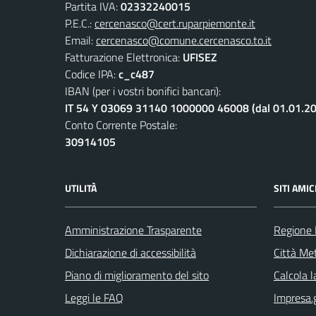
Partita IVA:
02332240015
P.E.C.:
cercenasco@cert.ruparpiemonte.it
Email:
cercenasco@comune.cercenasco.to.it
Fatturazione Elettronica:
UFISEZ
Codice IPA:
c_c487
IBAN (per i vostri bonifici bancari):
IT 54 Y 03069 31140 1000000 46008 (dal 01.01.2
Conto Corrente Postale:
30914105
UTILITÀ
SITI AMIC
Amministrazione Trasparente
Regione
Dichiarazione di accessibilità
Città Met
Piano di miglioramento del sito
Calcola 
Leggi le FAQ
Impresa.g