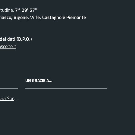
udine:
7° 29' 57''
iasco, Vigone, Virle, Castagnole Piemonte
ei dati (D.P.O.)
co.to.it
UN GRAZIE A...
zi Sociali