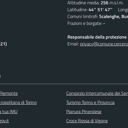
Altitudine media:
256
m.s.l.m.
Latitudine:
44° 51' 47''
Longit
Comuni limitrofi:
Scalenghe, Bur
Frazioni e borgate:
-
Responsabile della protezione d
021)
Email:
privacy@comune.cercenas
I
 Piemonte
Consorzio Intercomunale dei Servi
ropolitana di Torino
Turismo Torino e Provincia
la tua IMU
Pianura Pinerolese
ov.it
Croce Rossa di Vigone