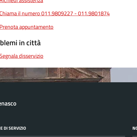
Richiedi assistenza
Chiama il numero 011.9809227 - 011.9801874
Prenota appuntamento
blemi in città
Segnala disservizio
enasco
E DI SERVIZIO
N