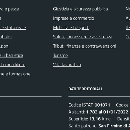
ra e pesca
Giustizia e sicurezza pubblica
No
e
Imprese e commercio
Av
e stato civile
Mobilità e trasporti
Il
ubblici
Salute, benessere e assistenza
C
zioni
Tributi, finanze e contravvenzioni
 urbanistica
Turismo
e tempo libero
Vita lavorativa
ne e formazione
DATI TERRITORIALI
Codice ISTAT:
001071
Codice C
Abitanti:
1.782 al 01/01/2022
Superficie:
13,16
Kmq. Densit
Santo patrono:
San Firmino di