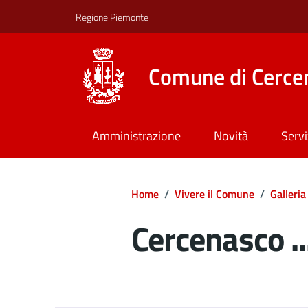
Regione Piemonte
Comune di Cerce
Amministrazione
Novità
Servi
Home
/
Vivere il Comune
/
Galleria
Cercenasco ...
Dettagli del d