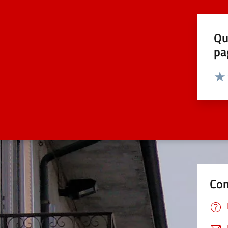
Qu
pa
Valut
Valu
Con