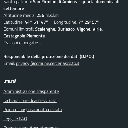
Santo patrono:
San Firmino di Amiens - quarta domenica di
settembre
Altitudine media:
256
m.s.l.m.
Latitudine:
44° 51' 47''
Longitudine:
7° 29' 57''
Comuni limitrofi:
Scalenghe, Buriasco, Vigone, Virle,
Castagnole Piemonte
Frazioni e borgate:
-
Responsabile della protezione dei dati (D.P.O.)
Email:
privacy@comune.cercenasco.to.it
UTILITÀ
Amministrazione Trasparente
Dichiarazione di accessibilità
Piano di miglioramento del sito
Leggi le FAQ
Prenotazione Appuntamento