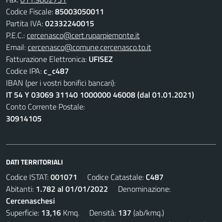
Codice Fiscale:
85003050011
Partita IVA:
02332240015
P.E.C.:
cercenasco@cert.ruparpiemonte.it
Email:
cercenasco@comune.cercenasco.to.it
Fatturazione Elettronica:
UFISEZ
Codice IPA:
c_c487
IBAN (per i vostri bonifici bancari):
IT 54 Y 03069 31140 1000000 46008 (dal 01.01.2021)
Conto Corrente Postale:
30914105
DATI TERRITORIALI
Codice ISTAT:
001071
Codice Catastale:
C487
Abitanti:
1.782 al 01/01/2022
Denominazione:
Cercenaschesi
Superficie:
13,16
Kmq. Densità:
137
(ab/kmq.)