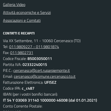
Galleria Video
Attività economiche e Servizi
Associazioni e Comitati
CONTATTI E RECAPITI
Via XX Settembre, 11 - 10060 Cercenasco (TO)
Tel:
011.9809227 - 011.9801874
Fax:
011.9802731
Codice Fiscale:
85003050011
Partita IVA:
02332240015
P.E.C.:
cercenasco@cert.ruparpiemonte.it
Email:
cercenasco@comune.cercenasco.to.it
Fatturazione Elettronica:
UFISEZ
Codice IPA:
c_c487
IBAN (per i vostri bonifici bancari):
IT 54 Y 03069 31140 1000000 46008 (dal 01.01.2021)
Conto Corrente Postale: