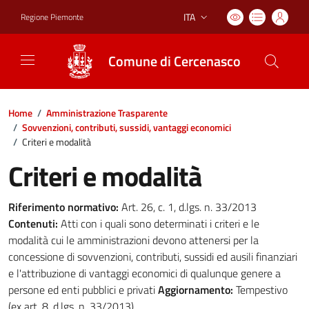
ITA
Regione Piemonte
Lingua attiva:
Comune di Cercenasco
Home
/
Amministrazione Trasparente
/
Sovvenzioni, contributi, sussidi, vantaggi economici
/
Criteri e modalità
Criteri e modalità
Riferimento normativo:
Art. 26, c. 1, d.lgs. n. 33/2013
Contenuti:
Atti con i quali sono determinati i criteri e le
modalità cui le amministrazioni devono attenersi per la
concessione di sovvenzioni, contributi, sussidi ed ausili finanziari
e l'attribuzione di vantaggi economici di qualunque genere a
persone ed enti pubblici e privati
Aggiornamento:
Tempestivo
(ex art. 8, d.lgs. n. 33/2013)