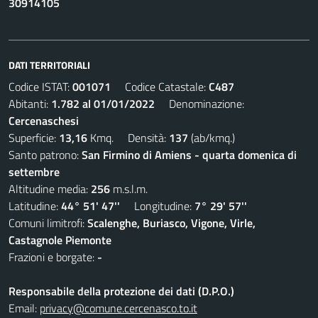
30914105
DATI TERRITORIALI
Codice ISTAT:
001071
Codice Catastale:
C487
Abitanti:
1.782 al 01/01/2022
Denominazione:
Cercenaschesi
Superficie:
13,16
Kmq. Densità:
137
(ab/kmq.)
Santo patrono:
San Firmino di Amiens - quarta domenica di
settembre
Altitudine media:
256
m.s.l.m.
Latitudine:
44° 51' 47''
Longitudine:
7° 29' 57''
Comuni limitrofi:
Scalenghe, Buriasco, Vigone, Virle,
Castagnole Piemonte
Frazioni e borgate:
-
Responsabile della protezione dei dati (D.P.O.)
Email:
privacy@comune.cercenasco.to.it