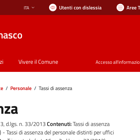
Utenti con dislessia
Aree 
ITA
Lingua attiva:
nasco
zi
Vivere il Comune
Accesso all'informazi
te
/
Personale
/
Tassi di assenza
nza
. 3, d.lgs. n. 33/2013
Contenuti:
Tassi di assenza
) - Tassi di assenza del personale distinti per uffici