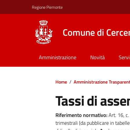
Regione Piemonte
Comune di Cerce
Amministrazione
Novità
Servi
Home
/
Amministrazione Trasparen
Tassi di asse
Riferimento normativo:
Art. 16, c
trimestrali (da pubblicare in tabelle