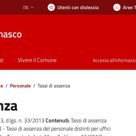
Utenti con dislessia
Aree 
ITA
Lingua attiva:
nasco
zi
Vivere il Comune
Accesso all'informazi
te
/
Personale
/
Tassi di assenza
nza
. 3, d.lgs. n. 33/2013
Contenuti:
Tassi di assenza
) - Tassi di assenza del personale distinti per uffici