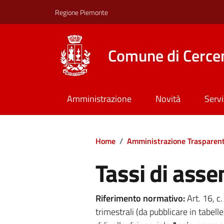
Regione Piemonte
Comune di Cerce
Amministrazione
Novità
Servi
Home
/
Amministrazione Trasparen
Tassi di asse
Riferimento normativo:
Art. 16, c
trimestrali (da pubblicare in tabelle