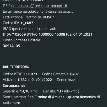
P.E.C.:
cercenasco@cert.ruparpiemonte.it
Email:
cercenasco@comune.cercenasco.to.it
Fatturazione Elettronica:
UFISEZ
Codice IPA:
c_c487
IBAN (per i vostri bonifici bancari):
IT 54 Y 03069 31140 1000000 46008 (dal 01.01.2021)
Conto Corrente Postale:
30914105
DATI TERRITORIALI
Codice ISTAT:
001071
Codice Catastale:
C487
Abitanti:
1.782 al 01/01/2022
Denominazione:
Cercenaschesi
Superficie:
13,16
Kmq. Densità:
137
(ab/kmq.)
Santo patrono:
San Firmino di Amiens - quarta domenica di
settembre