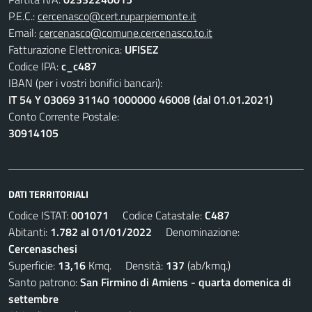
P.E.C.:
cercenasco@cert.ruparpiemonte.it
Email:
cercenasco@comune.cercenasco.to.it
Fatturazione Elettronica:
UFISEZ
Codice IPA:
c_c487
IBAN (per i vostri bonifici bancari):
IT 54 Y 03069 31140 1000000 46008 (dal 01.01.2021)
Conto Corrente Postale:
30914105
DATI TERRITORIALI
Codice ISTAT:
001071
Codice Catastale:
C487
Abitanti:
1.782 al 01/01/2022
Denominazione:
Cercenaschesi
Superficie:
13,16
Kmq. Densità:
137
(ab/kmq.)
Santo patrono:
San Firmino di Amiens - quarta domenica di
settembre