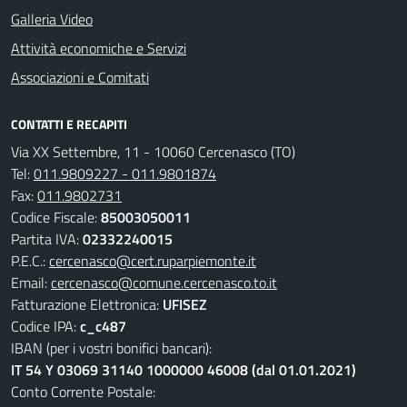
Galleria Video
Attività economiche e Servizi
Associazioni e Comitati
CONTATTI E RECAPITI
Via XX Settembre, 11 - 10060 Cercenasco (TO)
Tel:
011.9809227 - 011.9801874
Fax:
011.9802731
Codice Fiscale:
85003050011
Partita IVA:
02332240015
P.E.C.:
cercenasco@cert.ruparpiemonte.it
Email:
cercenasco@comune.cercenasco.to.it
Fatturazione Elettronica:
UFISEZ
Codice IPA:
c_c487
IBAN (per i vostri bonifici bancari):
IT 54 Y 03069 31140 1000000 46008 (dal 01.01.2021)
Conto Corrente Postale: