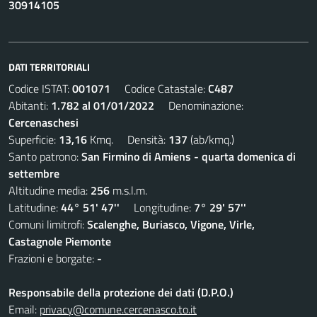
30914105
DATI TERRITORIALI
Codice ISTAT:
001071
Codice Catastale:
C487
Abitanti:
1.782 al 01/01/2022
Denominazione:
Cercenaschesi
Superficie:
13,16
Kmq. Densità:
137
(ab/kmq.)
Santo patrono:
San Firmino di Amiens - quarta domenica di
settembre
Altitudine media:
256
m.s.l.m.
Latitudine:
44° 51' 47''
Longitudine:
7° 29' 57''
Comuni limitrofi:
Scalenghe, Buriasco, Vigone, Virle,
Castagnole Piemonte
Frazioni e borgate:
-
Responsabile della protezione dei dati (D.P.O.)
Email:
privacy@comune.cercenasco.to.it