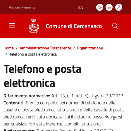
ITA
Regione Piemonte
Lingua attiva:
Comune di Cercenasco
Home
/
Amministrazione Trasparente
/
Organizzazione
/
Telefono e posta elettronica
Telefono e posta
elettronica
Riferimento normativo:
Art. 13, c. 1, lett. d), d.lgs. n. 33/2013
Contenuti:
Elenco completo dei numeri di telefono e delle
caselle di posta elettronica istituzionali e delle caselle di posta
elettronica certificata dedicate, cui il cittadino possa rivolgersi
per qualsiasi richiesta inerente i compiti istituzionali
Aggiornamento:
Tempestivo (ex art. 8, d.lgs. n. 33/2013)