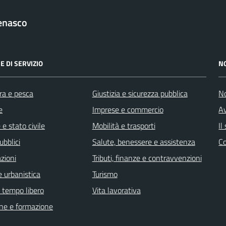
enasco
E DI SERVIZIO
N
ra e pesca
Giustizia e sicurezza pubblica
No
e
Imprese e commercio
Av
e stato civile
Mobilità e trasporti
Il
ubblici
Salute, benessere e assistenza
C
zioni
Tributi, finanze e contravvenzioni
 urbanistica
Turismo
e tempo libero
Vita lavorativa
ne e formazione