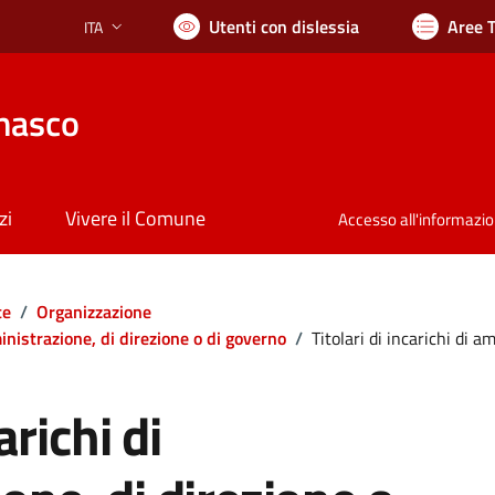
Utenti con dislessia
Aree 
ITA
Lingua attiva:
nasco
zi
Vivere il Comune
Accesso all'informazi
te
/
Organizzazione
mministrazione, di direzione o di governo
/
Titolari di incarichi di a
arichi di