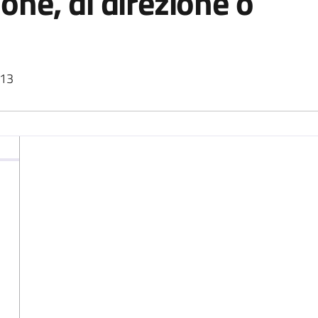
one, di direzione o
013