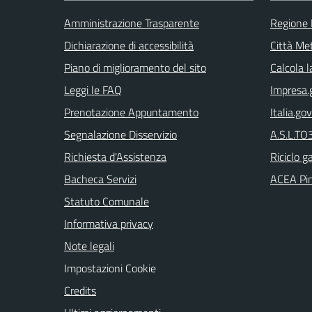
Amministrazione Trasparente
Regione
Dichiarazione di accessibilità
Città Met
Piano di miglioramento del sito
Calcola 
Leggi le FAQ
Impresa.g
Prenotazione Appuntamento
Italia.gov
Segnalazione Disservizio
A.S.L.TO3
Richiesta d'Assistenza
Riciclo g
Bacheca Servizi
ACEA Pin
Statuto Comunale
Informativa privacy
Note legali
Impostazioni Cookie
Credits