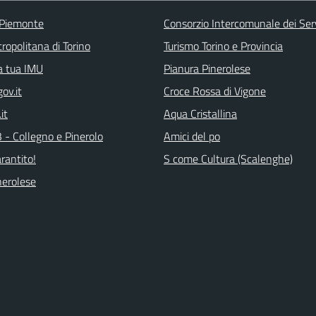
 Piemonte
Consorzio Intercomunale dei Servi
ropolitana di Torino
Turismo Torino e Provincia
la tua IMU
Pianura Pinerolese
ov.it
Croce Rossa di Vigone
.it
Aqua Cristallina
 - Collegno e Pinerolo
Amici del po
arantito!
S come Cultura (Scalenghe)
erolese