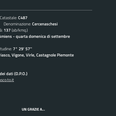
atastale:
C487
Denominazione:
Cercenaschesi
à:
137
(ab/kmq.)
 Amiens - quarta domenica di settembre
udine:
7° 29' 57''
iasco, Vigone, Virle, Castagnole Piemonte
ei dati (D.P.O.)
co.to.it
UN GRAZIE A...