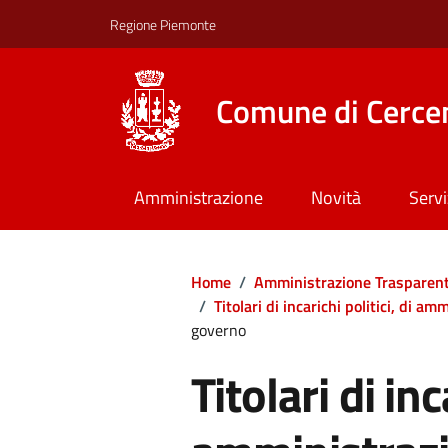
Regione Piemonte
Comune di Cerce
Amministrazione
Novità
Servi
Home
/
Amministrazione Trasparen
/
Titolari di incarichi politici, di a
governo
Titolari di inc