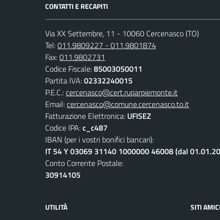
CONTATTI E RECAPITI
Via XX Settembre, 11 - 10060 Cercenasco (TO)
Tel:
011.9809227 - 011.9801874
Fax:
011.9802731
Codice Fiscale:
85003050011
Partita IVA:
02332240015
P.E.C.:
cercenasco@cert.ruparpiemonte.it
Email:
cercenasco@comune.cercenasco.to.it
Fatturazione Elettronica:
UFISEZ
Codice IPA:
c_c487
IBAN (per i vostri bonifici bancari):
IT 54 Y 03069 31140 1000000 46008 (dal 01.01.2
Conto Corrente Postale:
30914105
UTILITÀ
SITI AMIC