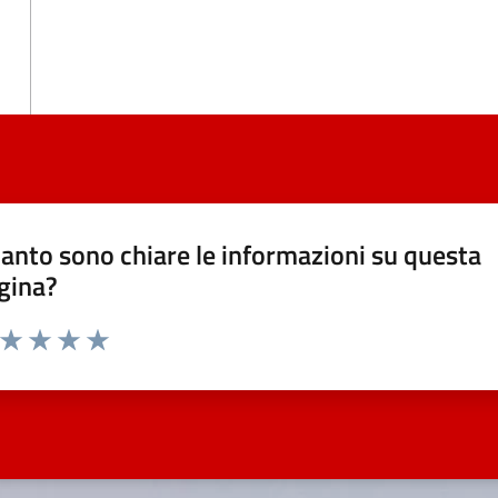
anto sono chiare le informazioni su questa
gina?
a da 1 a 5 stelle la pagina
ta 1 stelle su 5
Valuta 2 stelle su 5
Valuta 3 stelle su 5
Valuta 4 stelle su 5
Valuta 5 stelle su 5