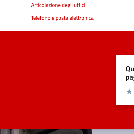
Articolazione degli uffici
Telefono e posta elettronica
Qu
pa
Valut
Valu