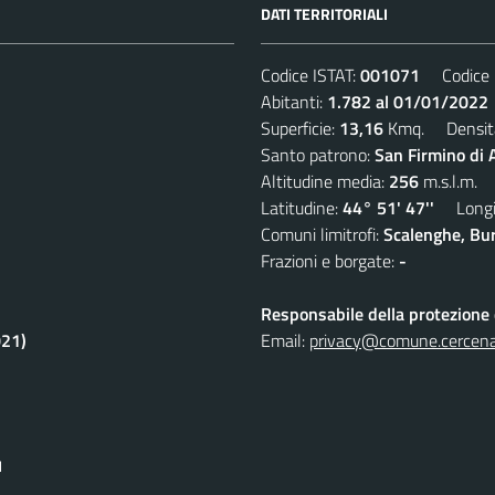
DATI TERRITORIALI
Codice ISTAT:
001071
Codice C
Abitanti:
1.782 al 01/01/2022
Superficie:
13,16
Kmq. Densit
Santo patrono:
San Firmino di
Altitudine media:
256
m.s.l.m.
Latitudine:
44° 51' 47''
Longit
Comuni limitrofi:
Scalenghe, Bur
Frazioni e borgate:
-
Responsabile della protezione d
021)
Email:
privacy@comune.cercenas
I