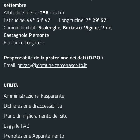
settembre
Altitudine media:
256
m.s.l.m.
Latitudine:
44° 51' 47''
Longitudine:
7° 29' 57''
Comuni limitrofi:
Scalenghe, Buriasco, Vigone, Virle,
Castagnole Piemonte
Frazioni e borgate:
-
Responsabile della protezione dei dati (D.P.O.)
Email:
privacy@comune.cercenasco.to.it
UTILITÀ
Amministrazione Trasparente
Dichiarazione di accessibilità
Piano di miglioramento del sito
Leggi le FAQ
Prenotazione Appuntamento