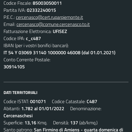
Codice Fiscale:
85003050011
Partita IVA:
02332240015
P.E.C.:
cercenasco@cert.ruparpiemonte.it
Email:
cercenasco@comune.cercenasco.to.it
Fatturazione Elettronica:
UFISEZ
Codice IPA:
c_c487
IBAN (per i vostri bonifici bancari):
IT 54 Y 03069 31140 1000000 46008 (dal 01.01.2021)
Conto Corrente Postale:
30914105
DATI TERRITORIALI
Codice ISTAT:
001071
Codice Catastale:
C487
Abitanti:
1.782 al 01/01/2022
Denominazione:
Cercenaschesi
Superficie:
13,16
Kmq. Densità:
137
(ab/kmq.)
Santo patrono:
San Firmino di Amiens - quarta domenica di