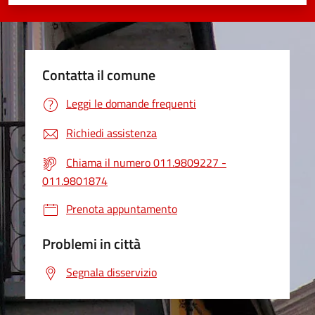
Valuta 1 stelle su 5
Valuta 2 stelle su 5
Valuta 3 stelle su 5
Valuta 4 stelle su 5
Valuta 5 stelle su 5
Contatta il comune
Leggi le domande frequenti
Richiedi assistenza
Chiama il numero 011.9809227 -
011.9801874
Prenota appuntamento
Problemi in città
Segnala disservizio