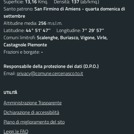
Superficie:
13,16
Kmq. Densità:
137
(ab/kmq.)
Santo patrono:
San Firmino di Amiens - quarta domenica di
settembre
Altitudine media:
256
m.s.l.m.
Latitudine:
44° 51' 47''
Longitudine:
7° 29' 57''
Comuni limitrofi:
Scalenghe, Buriasco, Vigone, Virle,
Castagnole Piemonte
Frazioni e borgate:
-
Responsabile della protezione dei dati (D.P.O.)
Email:
privacy@comune.cercenasco.to.it
UTILITÀ
Amministrazione Trasparente
Dichiarazione di accessibilità
Piano di miglioramento del sito
Leggi le FAQ