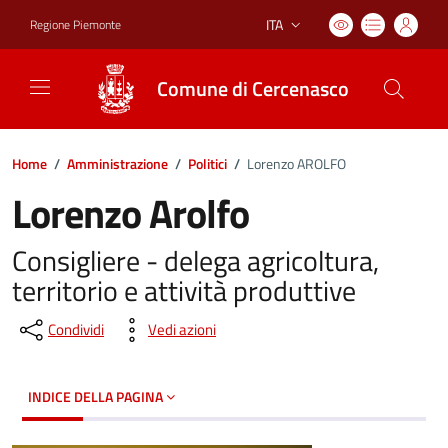
ITA
Regione Piemonte
Lingua attiva:
Comune di Cercenasco
Home
/
Amministrazione
/
Politici
/
Lorenzo AROLFO
Lorenzo Arolfo
Consigliere - delega agricoltura,
territorio e attività produttive
Condividi
Vedi azioni
INDICE DELLA PAGINA