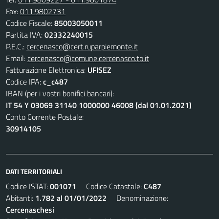
Fax:
011.9802731
Codice Fiscale:
85003050011
Partita IVA:
02332240015
P.E.C.:
cercenasco@cert.ruparpiemonte.it
Email:
cercenasco@comune.cercenasco.to.it
Fatturazione Elettronica:
UFISEZ
Codice IPA:
c_c487
IBAN (per i vostri bonifici bancari):
IT 54 Y 03069 31140 1000000 46008 (dal 01.01.2021)
Conto Corrente Postale:
30914105
DATI TERRITORIALI
Codice ISTAT:
001071
Codice Catastale:
C487
Abitanti:
1.782 al 01/01/2022
Denominazione:
Cercenaschesi