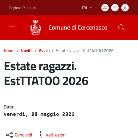
ITA
Regione Piemonte
Lingua attiva:
Comune di Cercenasco
Home
/
Novità
/
Avvisi
/
Estate ragazzi. EstTTATOO 2026
Estate ragazzi.
EstTTATOO 2026
Dettagli del documento
Data:
venerdì, 08 maggio 2026
Condividi
Vedi azioni