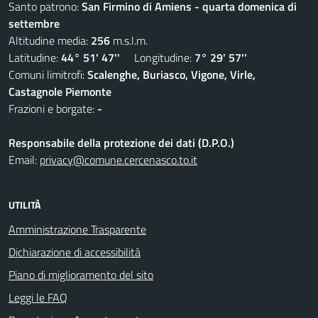
Santo patrono:
San Firmino di Amiens - quarta domenica di
settembre
Altitudine media:
256
m.s.l.m.
Latitudine:
44° 51' 47''
Longitudine:
7° 29' 57''
Comuni limitrofi:
Scalenghe, Buriasco, Vigone, Virle,
Castagnole Piemonte
Frazioni e borgate:
-
Responsabile della protezione dei dati (D.P.O.)
Email:
privacy@comune.cercenasco.to.it
UTILITÀ
Amministrazione Trasparente
Dichiarazione di accessibilità
Piano di miglioramento del sito
Leggi le FAQ