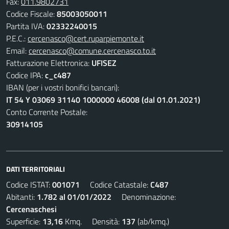
Fax:
011.9802731
Codice Fiscale:
85003050011
Partita IVA:
02332240015
P.E.C.:
cercenasco@cert.ruparpiemonte.it
Email:
cercenasco@comune.cercenasco.to.it
Fatturazione Elettronica:
UFISEZ
Codice IPA:
c_c487
IBAN (per i vostri bonifici bancari):
IT 54 Y 03069 31140 1000000 46008 (dal 01.01.2021)
Conto Corrente Postale:
30914105
DATI TERRITORIALI
Codice ISTAT:
001071
Codice Catastale:
C487
Abitanti:
1.782 al 01/01/2022
Denominazione:
Cercenaschesi
Superficie:
13,16
Kmq. Densità:
137
(ab/kmq.)