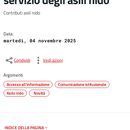
Dettagli del documento
Contributi asili nido
Data:
martedì, 04 novembre 2025
Condividi
Vedi azioni
Argomenti
Accesso all'informazione
Comunicazione istituzionale
Asilo nido
Novità
INDICE DELLA PAGINA