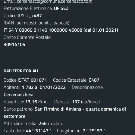
Email:
cercenasco@comune.cercenasco.to.it
Fatturazione Elettronica:
UFISEZ
Codice IPA:
c_c487
IBAN (per i vostri bonifici bancari):
IT 54 Y 03069 31140 1000000 46008 (dal 01.01.2021)
Conto Corrente Postale:
30914105
DATI TERRITORIALI
Codice ISTAT:
001071
Codice Catastale:
C487
Abitanti:
1.782 al 01/01/2022
Denominazione:
Cercenaschesi
Superficie:
13,16
Kmq. Densità:
137
(ab/kmq.)
Santo patrono:
San Firmino di Amiens - quarta domenica di
settembre
Altitudine media:
256
m.s.l.m.
Latitudine:
44° 51' 47''
Longitudine:
7° 29' 57''