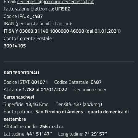
Email:
cercenasco@comune.cercenasco.to.it
Fatturazione Elettronica:
UFISEZ
Codice IPA:
c_c487
IBAN (per i vostri bonifici bancari):
IT 54 Y 03069 31140 1000000 46008 (dal 01.01.2021)
Conto Corrente Postale:
30914105
DATI TERRITORIALI
Codice ISTAT:
001071
Codice Catastale:
C487
Abitanti:
1.782 al 01/01/2022
Denominazione:
Cercenaschesi
Superficie:
13,16
Kmq. Densità:
137
(ab/kmq.)
Santo patrono:
San Firmino di Amiens - quarta domenica di
settembre
Altitudine media:
256
m.s.l.m.
Latitudine:
44° 51' 47''
Longitudine:
7° 29' 57''