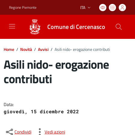
ITA
Regione Piemonte
Lingua attiva:
Comune di Cercenasco
Home
/
Novità
/
Avvisi
/
Asili nido- erogazione contributi
Asili nido- erogazione
contributi
Dettagli del documento
Data:
giovedì, 15 dicembre 2022
Condividi
Vedi azioni