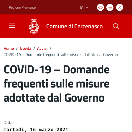
ITA
Regione Piemonte
Lingua attiva:
Comune di Cercenasco
Home
/
Novità
/
Avvisi
/
COVID-19 – Domande frequenti sulle misure adottate dal Governo
COVID-19 – Domande
frequenti sulle misure
adottate dal Governo
Dettagli del documento
Data:
martedì, 16 marzo 2021