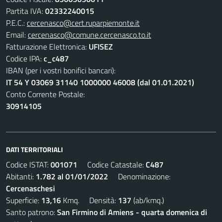
Partita IVA:
02332240015
P.E.C.:
cercenasco@cert.ruparpiemonte.it
Email:
cercenasco@comune.cercenasco.to.it
Fatturazione Elettronica:
UFISEZ
Codice IPA:
c_c487
IBAN (per i vostri bonifici bancari):
IT 54 Y 03069 31140 1000000 46008 (dal 01.01.2021)
Conto Corrente Postale:
30914105
DATI TERRITORIALI
Codice ISTAT:
001071
Codice Catastale:
C487
Abitanti:
1.782 al 01/01/2022
Denominazione:
Cercenaschesi
Superficie:
13,16
Kmq. Densità:
137
(ab/kmq.)
Santo patrono:
San Firmino di Amiens - quarta domenica di