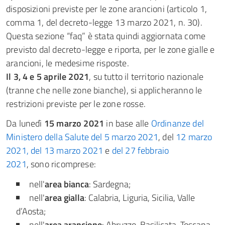
disposizioni previste per le zone arancioni (articolo 1,
comma 1, del decreto-legge 13 marzo 2021, n. 30).
Questa sezione “faq” è stata quindi aggiornata come
previsto dal decreto-legge e riporta, per le zone gialle e
arancioni, le medesime risposte.
Il 3, 4 e 5 aprile 2021
, su tutto il territorio nazionale
(tranne che nelle zone bianche), si applicheranno le
restrizioni previste per le zone rosse.
Da lunedì
15 marzo 2021
in base alle
Ordinanze del
Ministero della Salute del 5 marzo 2021
, del
12 marzo
2021, del 13 marzo 2021
e
del 27 febbraio
2021
, sono ricomprese:
nell'
area bianca
: Sardegna;
nell'
area gialla
: Calabria, Liguria, Sicilia, Valle
d’Aosta;
nell'
area arancione
: Abruzzo, Basilicata, Toscana,