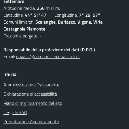
settembre
Altitudine media:
256
m.s.l.m.
Latitudine:
44° 51' 47''
Longitudine:
7° 29' 57''
Comuni limitrofi:
Scalenghe, Buriasco, Vigone, Virle,
Castagnole Piemonte
Frazioni e borgate:
-
Responsabile della protezione dei dati (D.P.O.)
Email:
privacy@comune.cercenasco.to.it
UTILITÀ
Amministrazione Trasparente
Dichiarazione di accessibilità
Piano di miglioramento del sito
Leggi le FAQ
Prenotazione Appuntamento