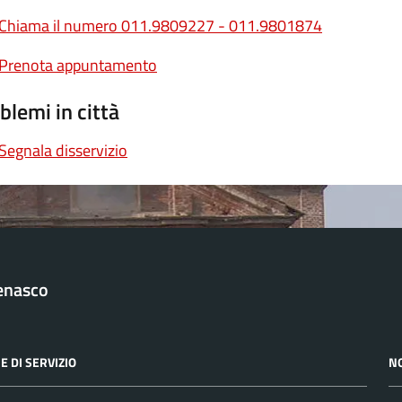
Chiama il numero 011.9809227 - 011.9801874
Prenota appuntamento
blemi in città
Segnala disservizio
enasco
E DI SERVIZIO
N