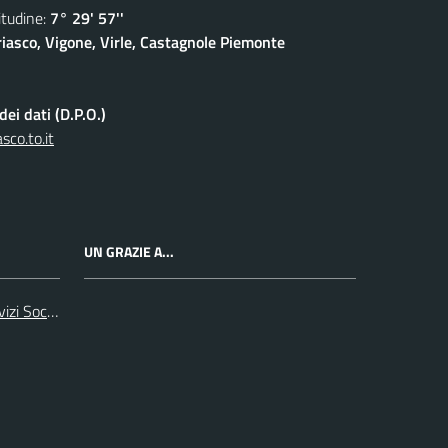
udine:
7° 29' 57''
iasco, Vigone, Virle, Castagnole Piemonte
ei dati (D.P.O.)
co.to.it
UN GRAZIE A...
zi Sociali