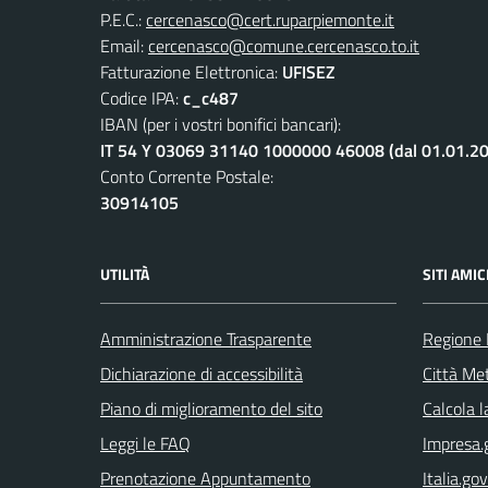
P.E.C.:
cercenasco@cert.ruparpiemonte.it
Email:
cercenasco@comune.cercenasco.to.it
Fatturazione Elettronica:
UFISEZ
Codice IPA:
c_c487
IBAN (per i vostri bonifici bancari):
IT 54 Y 03069 31140 1000000 46008 (dal 01.01.2
Conto Corrente Postale:
30914105
UTILITÀ
SITI AMIC
Amministrazione Trasparente
Regione
Dichiarazione di accessibilità
Città Met
Piano di miglioramento del sito
Calcola 
Leggi le FAQ
Impresa.g
Prenotazione Appuntamento
Italia.gov