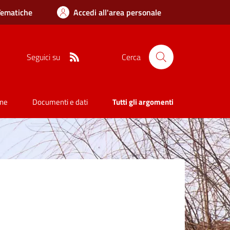
Tematiche
Accedi all'area personale
RSS
Seguici su
Cerca
one
Documenti e dati
Tutti gli argomenti