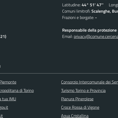
Latitudine:
44° 51' 47''
Longit
Comuni limitrofi:
Scalenghe, Bur
Frazioni e borgate:
-
Responsabile della protezione d
021)
Email:
privacy@comune.cercenas
I
 Piemonte
Consorzio Intercomunale dei Servi
ropolitana di Torino
Turismo Torino e Provincia
la tua IMU
Pianura Pinerolese
ov.it
Croce Rossa di Vigone
.it
Aqua Cristallina