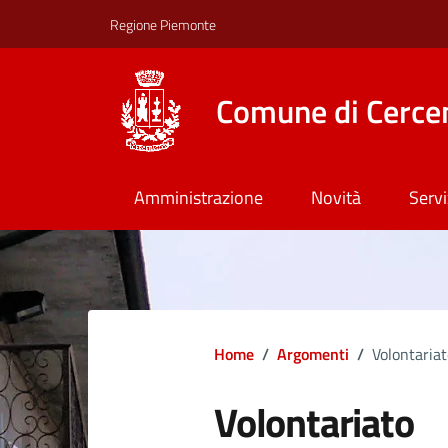
Regione Piemonte
Comune di Cerce
Amministrazione
Novità
Servi
Home
/
Argomenti
/
Volontaria
Volontariato