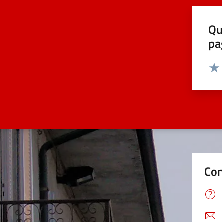
Qu
pa
Valut
Valu
Con