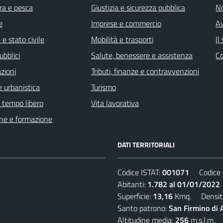
ra e pesca
Giustizia e sicurezza pubblica
No
e
Imprese e commercio
Av
e stato civile
Mobilità e trasporti
Il
ubblici
Salute, benessere e assistenza
C
zioni
Tributi, finanze e contravvenzioni
 urbanistica
Turismo
e tempo libero
Vita lavorativa
ne e formazione
DATI TERRITORIALI
Codice ISTAT:
001071
Codice C
Abitanti:
1.782 al 01/01/2022
Superficie:
13,16
Kmq. Densit
Santo patrono:
San Firmino di
Altitudine media:
256
m.s.l.m.