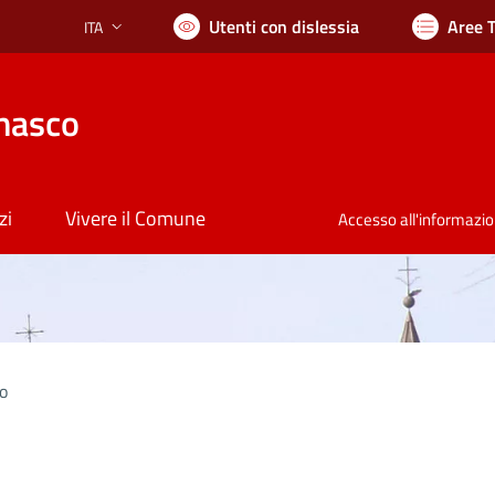
Utenti con dislessia
Aree 
ITA
Lingua attiva:
nasco
zi
Vivere il Comune
Accesso all'informazi
to