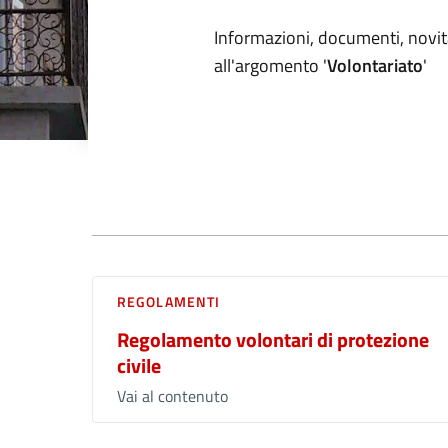
Dettagli arg
Informazioni, documenti, novità
all'argomento '
Volontariato
'
Documenti
REGOLAMENTI
Regolamento volontari di protezione
civile
Vai al contenuto